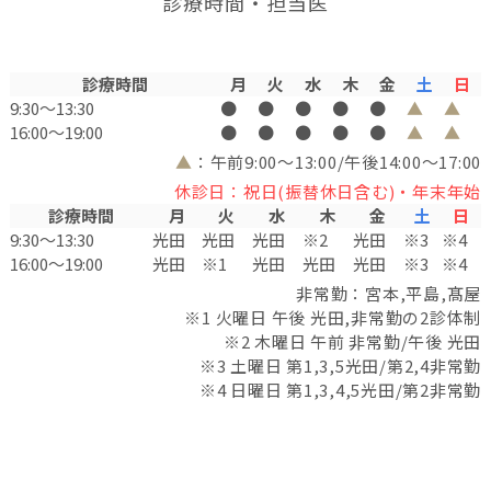
診療時間・担当医
診療時間
月
火
水
木
金
土
日
9:30〜13:30
●
●
●
●
●
▲
▲
16:00〜19:00
●
●
●
●
●
▲
▲
▲
：午前9:00～13:00/午後14:00～17:00
休診日：祝日(振替休日含む)・年末年始
診療時間
月
火
水
木
金
土
日
9:30〜13:30
光田
光田
光田
※2
光田
※3
※4
16:00〜19:00
光田
※1
光田
光田
光田
※3
※4
非常勤：宮本,平島,髙屋
※1 火曜日 午後 光田,非常勤の2診体制
※2 木曜日 午前 非常勤/午後 光田
※3 土曜日 第1,3,5光田/第2,4非常勤
※4 日曜日 第1,3,4,5光田/第2非常勤