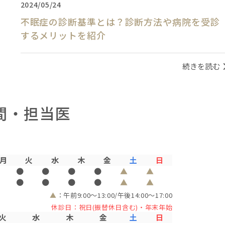
2024/05/24
不眠症の診断基準とは？診断方法や病院を受診
するメリットを紹介
続きを読む
間・担当医
月
火
水
木
金
土
日
●
●
●
●
▲
▲
●
●
●
●
▲
▲
▲
：午前9:00～13:00/午後14:00～17:00
休診日：祝日(振替休日含む)・年末年始
火
水
木
金
土
日