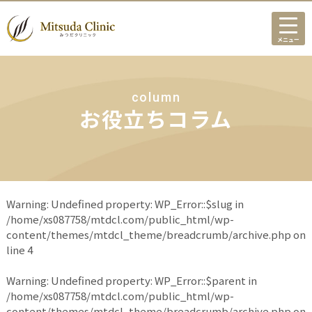
メニュー
column
お役立ちコラム
Warning
: Undefined property: WP_Error::$slug in
/home/xs087758/mtdcl.com/public_html/wp-
content/themes/mtdcl_theme/breadcrumb/archive.php
on
line
4
Warning
: Undefined property: WP_Error::$parent in
/home/xs087758/mtdcl.com/public_html/wp-
content/themes/mtdcl_theme/breadcrumb/archive.php
on