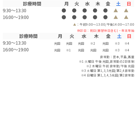
診療時間
月
火
水
木
金
土
日
9:30〜13:30
●
●
●
●
●
▲
▲
16:00〜19:00
●
●
●
●
●
▲
▲
▲
：午前9:00～13:00/午後14:00～17:00
休診日：祝日(振替休日含む)・年末年始
診療時間
月
火
水
木
金
土
日
9:30〜13:30
光田
光田
光田
※2
光田
※3
※4
16:00〜19:00
光田
※1
光田
光田
光田
※3
※4
非常勤：宮本,平島,髙屋
※1 火曜日 午後 光田,非常勤の2診体制
※2 木曜日 午前 非常勤/午後 光田
※3 土曜日 第1,3,5光田/第2,4非常勤
※4 日曜日 第1,3,4,5光田/第2非常勤