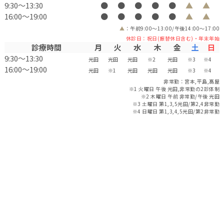
9:30〜13:30
●
●
●
●
●
▲
▲
16:00〜19:00
●
●
●
●
●
▲
▲
▲
：午前9:00～13:00/午後14:00～17:00
休診日：祝日(振替休日含む)・年末年始
診療時間
月
火
水
木
金
土
日
9:30〜13:30
光田
光田
光田
※2
光田
※3
※4
16:00〜19:00
光田
※1
光田
光田
光田
※3
※4
非常勤：宮本,平島,髙屋
※1 火曜日 午後 光田,非常勤の2診体制
※2 木曜日 午前 非常勤/午後 光田
※3 土曜日 第1,3,5光田/第2,4非常勤
※4 日曜日 第1,3,4,5光田/第2非常勤