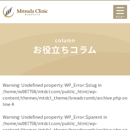
メニュー
column
お役立ちコラム
Warning
: Undefined property: WP_Error::$slug in
/home/xs087758/mtdcl.com/public_html/wp-
content/themes/mtdcl_theme/breadcrumb/archive.php
on
line
4
Warning
: Undefined property: WP_Error::$parent in
/home/xs087758/mtdcl.com/public_html/wp-
content/themes/mtdcl_theme/breadcrumb/archive.php
on