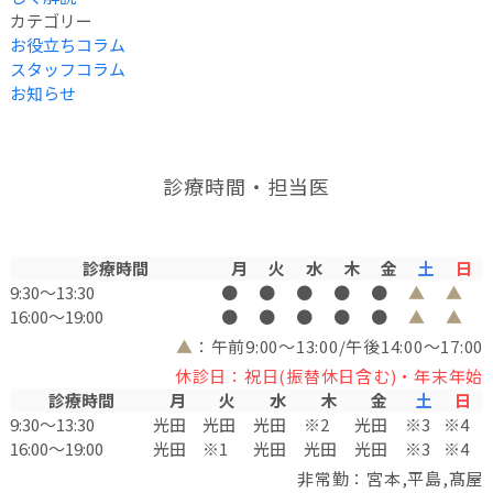
カテゴリー
お役立ちコラム
スタッフコラム
お知らせ
診療時間・担当医
診療時間
月
火
水
木
金
土
日
9:30〜13:30
●
●
●
●
●
▲
▲
16:00〜19:00
●
●
●
●
●
▲
▲
▲
：午前9:00～13:00/午後14:00～17:00
休診日：祝日(振替休日含む)・年末年始
診療時間
月
火
水
木
金
土
日
9:30〜13:30
光田
光田
光田
※2
光田
※3
※4
16:00〜19:00
光田
※1
光田
光田
光田
※3
※4
非常勤：宮本,平島,髙屋