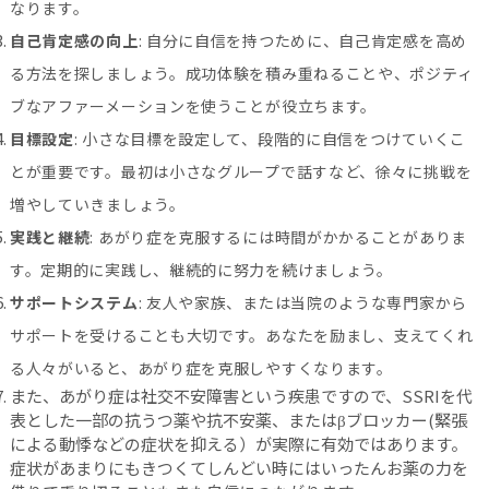
なります。
自己肯定感の向上
: 自分に自信を持つために、自己肯定感を高め
る方法を探しましょう。成功体験を積み重ねることや、ポジティ
ブなアファーメーションを使うことが役立ちます。
目標設定
: 小さな目標を設定して、段階的に自信をつけていくこ
とが重要です。最初は小さなグループで話すなど、徐々に挑戦を
増やしていきましょう。
実践と継続
: あがり症を克服するには時間がかかることがありま
す。定期的に実践し、継続的に努力を続けましょう。
サポートシステム
: 友人や家族、または当院のような専門家から
サポートを受けることも大切です。あなたを励まし、支えてくれ
る人々がいると、あがり症を克服しやすくなります。
また、あがり症は社交不安障害という疾患ですので、SSRIを代
表とした一部の抗うつ薬や抗不安薬、またはβブロッカー(緊張
による動悸などの症状を抑える）が実際に有効ではあります。
症状があまりにもきつくてしんどい時にはいったんお薬の力を